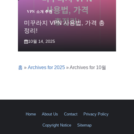
VPN 소개 추천
미꾸라지 VPN 사용법, 가격 총
정리!
10월 14, 2025
홈
»
Archives for 2025
»
Archives for 10월
Home
About Us
Contact
Privacy Policy
Copyright Notice
Sitemap