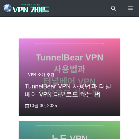
컨
Me
텐
츠
로
건
너
뛰
기
VPN 소개 추천
TunnelBear VPN 사용법과 터널
베어 VPN 다운로드 하는 법
10월 30, 2025